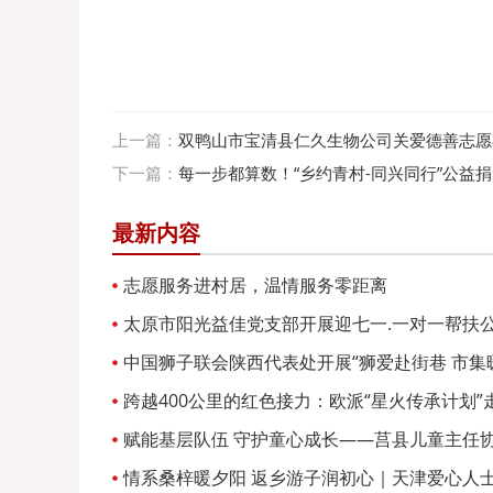
上一篇：
双鸭山市宝清县仁久生物公司关爱德善志愿
下一篇：
每一步都算数！“乡约青村-同兴同行”公益
最新内容
志愿服务进村居，温情服务零距离
太原市阳光益佳党支部开展迎七一.一对一帮扶
中国狮子联会陕西代表处开展“狮爱赴街巷 市集暖
跨越400公里的红色接力：欧派“星火传承计划
爱心饭卡
赋能基层队伍 守护童心成长——莒县儿童主任协
专项培训
情系桑梓暖夕阳 返乡游子润初心｜天津爱心人