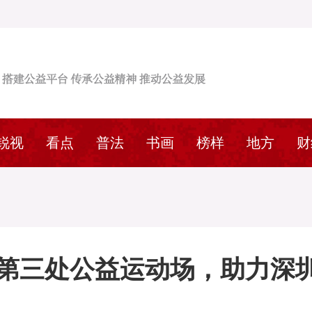
锐视
看点
普法
书画
榜样
地方
财
第三处公益运动场，助力深圳