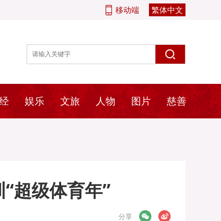
移动端
繁体中文
经
娱乐
文旅
人物
图片
慈善
“超级体育年”
微信
微博
分享