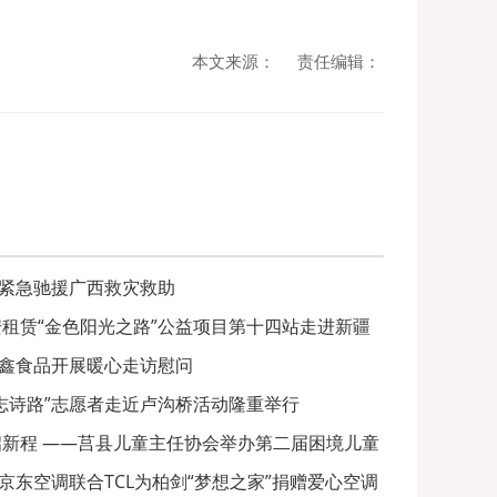
本文来源：
责任编辑：
紧急驰援广西救灾救助
安租赁“金色阳光之路”公益项目第十四站走进新疆
鑫食品开展暖心走访慰问
尚志诗路”志愿者走近卢沟桥活动隆重举行
启新程 ——莒县儿童主任协会举办第二届困境儿童
 京东空调联合TCL为柏剑“梦想之家”捐赠爱心空调