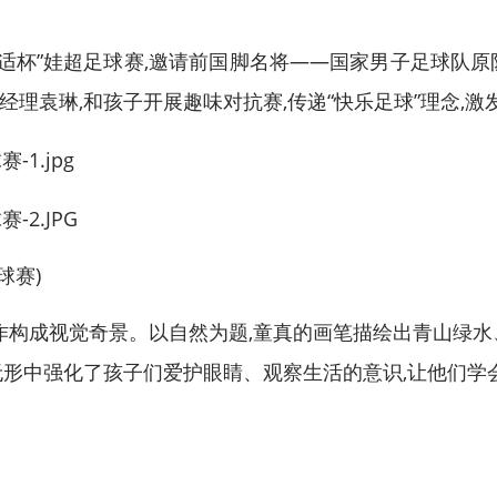
“舒适杯”娃超足球赛,邀请前国脚名将——国家男子足球队
理袁琳,和孩子开展趣味对抗赛,传递“快乐足球”理念,
球赛)
画作构成视觉奇景。以自然为题,童真的画笔描绘出青山绿水
无形中强化了孩子们爱护眼睛、观察生活的意识,让他们学