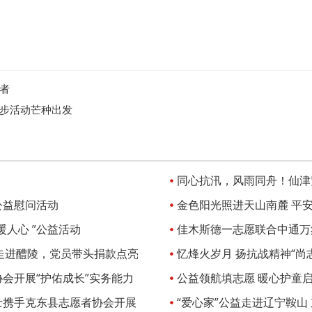
者
捐步活动芒种出发
同心抗汛，风雨同舟！仙津
公益慰问活动
金色阳光照进天山南麓 平
人心 ”公益活动
阿克苏
佳木斯德一志愿联合中通万
”走进醴陵，党员带头捐款点亮
忆烽火岁月 扬抗战精神“
会开展“护佑成长”实务能力
公益领航填志愿 暖心护童
士携手克东县志愿者协会开展
高考志愿填报
“爱心家”公益走进辽宁鞍山