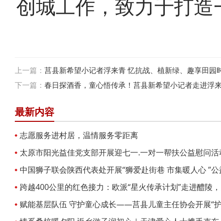
创城工作，致力于打造
上一篇：
莒县新希望小记者浮来青 忆抗战、植新绿、趣享田园
下一篇：
春日探酒香，童心悟传承！莒县新希望小记者走进浮
最新内容
志愿服务进村居，温情服务零距离
太原市阳光益佳党支部开展迎七一.一对一帮扶公益慰问活
中国狮子联会陕西代表处开展“狮爱赴街巷 市集暖人心 ”
跨越400公里的红色接力：欧派“星火传承计划”走进醴陵
爱心饭卡
赋能基层队伍 守护童心成长——莒县儿童主任协会开展“护