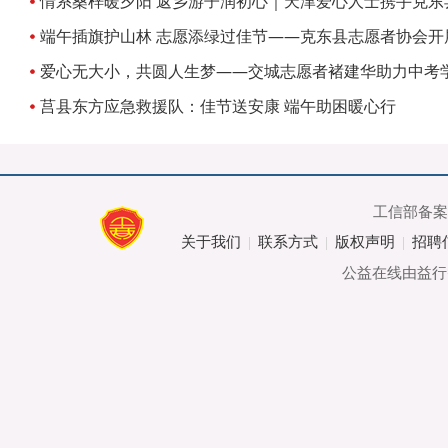
专项培训
情系桑梓暖夕阳 返乡游子润初心｜天津爱心人士携手克东
爱心敬老活动
端午插旗护山林 志愿添绿过佳节——克东县志愿者协会开
践活动
爱心无大小，共圆人生梦——交城志愿者褚建华助力中考
莒县东方应急救援队：佳节送安康 端午助困暖心行
工信部备
关于我们
联系方式
版权声明
招聘
|
|
|
公益在线由益行