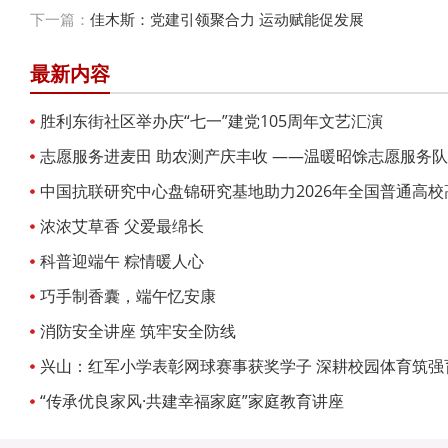
下一篇：
佳木斯：党建引领聚合力 运动赋能促发展
最新内容
胜利东街社区举办庆“七一”建党105周年文艺汇演
志愿服务进麦田 助农测产庆丰收 ——温暖昭馀志愿服务
收
中国抗联研究中心盘锦研究基地助力2026年全国普通高
浓浓艾草香 父爱最绵长
科普迎端午 粽情暖人心
巧手制香囊，端午忆安康
消防安全讲座 筑牢安全防线
兴山：红军小学表彰网球赛事获奖学子 深耕校园体育筑强
“传承优良家风·共建幸福家庭”家庭教育讲座