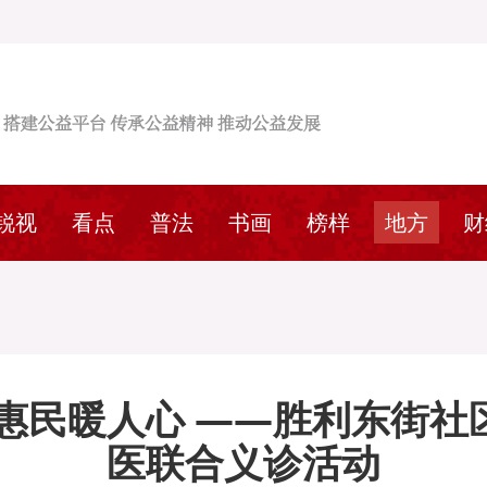
锐视
看点
普法
书画
榜样
地方
财
诊惠民暖人心 ——胜利东街社
医联合义诊活动