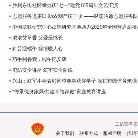
胜利东街社区举办庆“七一”建党105周年文艺汇演
志愿服务进麦田 助农测产庆丰收 ——温暖昭馀志愿服务
收
中国抗联研究中心盘锦研究基地助力2026年全国普通高
浓浓艾草香 父爱最绵长
科普迎端午 粽情暖人心
巧手制香囊，端午忆安康
消防安全讲座 筑牢安全防线
兴山：红军小学表彰网球赛事获奖学子 深耕校园体育筑强
“传承优良家风·共建幸福家庭”家庭教育讲座
工信部备
关于我们
联系方式
版权声明
招聘
|
|
|