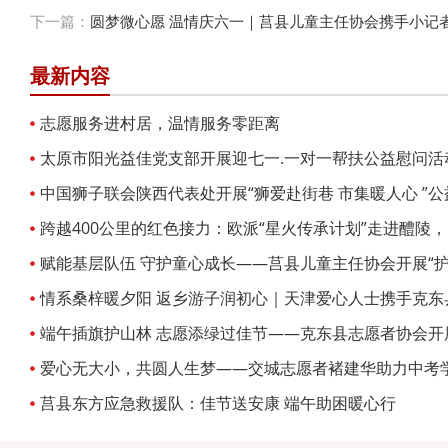
下一篇：
圆梦微心愿 温情庆六一｜莒县儿童主任协会携手小记
最新内容
志愿服务进村居，温情服务零距离
太原市阳光益佳党支部开展迎七一.一对一帮扶公益慰问活
中国狮子联会陕西代表处开展“狮爱赴街巷 市集暖人心 ”
跨越400公里的红色接力：欧派“星火传承计划”走进醴陵
爱心饭卡
赋能基层队伍 守护童心成长——莒县儿童主任协会开展“护
专项培训
情系桑梓暖夕阳 返乡游子润初心｜天津爱心人士携手克东
爱心敬老活动
端午插旗护山林 志愿添绿过佳节——克东县志愿者协会开
践活动
爱心无大小，共圆人生梦——交城志愿者褚建华助力中考
莒县东方应急救援队：佳节送安康 端午助困暖心行