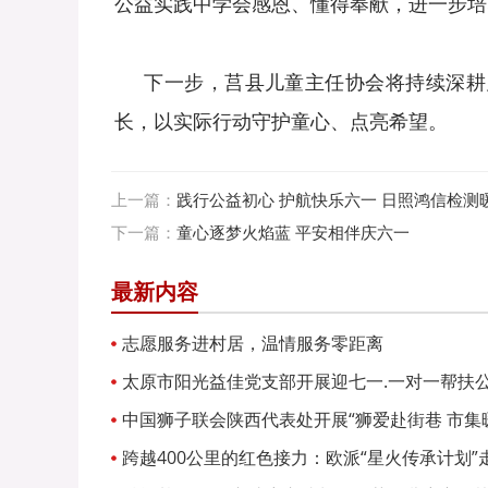
公益实践中学会感恩、懂得奉献，进一步培
下一步，莒县儿童主任协会将持续深耕儿
长，以实际行动守护童心、点亮希望。
上一篇：
践行公益初心 护航快乐六一 日照鸿信检测
下一篇：
童心逐梦火焰蓝 平安相伴庆六一
最新内容
志愿服务进村居，温情服务零距离
太原市阳光益佳党支部开展迎七一.一对一帮扶
中国狮子联会陕西代表处开展“狮爱赴街巷 市集暖
跨越400公里的红色接力：欧派“星火传承计划