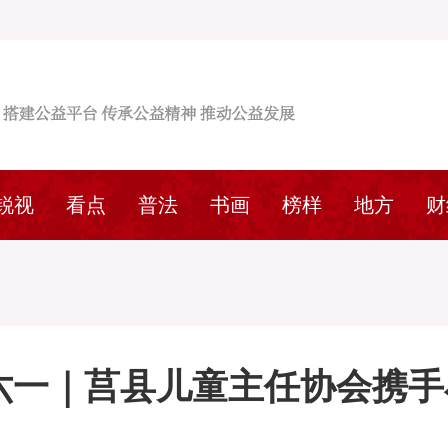
锐视
看点
普法
书画
榜样
地方
财
六一｜莒县儿童主任协会携