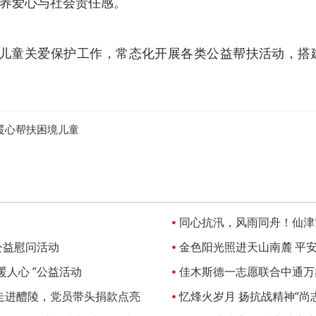
养爱心与社会责任感。
童关爱保护工作，常态化开展各类公益帮扶活动，搭
暖心帮扶困境儿童
同心抗汛，风雨同舟！仙津
公益慰问活动
金色阳光照进天山南麓 平
人心 ”公益活动
阿克苏
佳木斯德一志愿联合中通万
”走进醴陵，党员带头捐款点亮
忆烽火岁月 扬抗战精神“